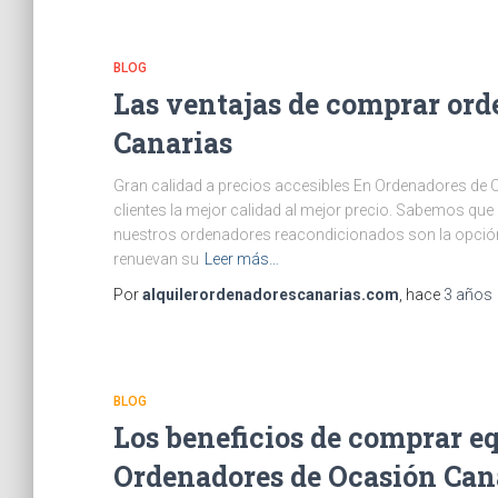
BLOG
Las ventajas de comprar or
Canarias
Gran calidad a precios accesibles En Ordenadores de
clientes la mejor calidad al mejor precio. Sabemos que
nuestros ordenadores reacondicionados son la opción
renuevan su
Leer más…
Por
alquilerordenadorescanarias.com
, hace
3 años
BLOG
Los beneficios de comprar e
Ordenadores de Ocasión Can