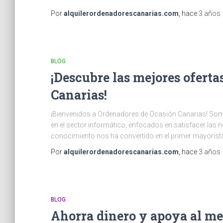
Por
alquilerordenadorescanarias.com
, hace
3 años
BLOG
¡Descubre las mejores oferta
Canarias!
¡Bienvenidos a Ordenadores de Ocasión Canarias! So
en el sector informático, enfocados en satisfacer las 
conocimiento nos ha convertido en el primer mayorista
Por
alquilerordenadorescanarias.com
, hace
3 años
BLOG
Ahorra dinero y apoya al m