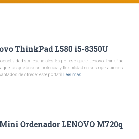
enovo ThinkPad L580 i5-8350U
productividad son esenciales. Es por eso que el Lenovo ThinkPad
quellos que buscan potencia y flexibilidad en sus operaciones
antados de ofrecer este portátil
Leer más…
l Mini Ordenador LENOVO M720q