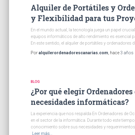
Alquiler de Portátiles y Or
y Flexibilidad para tus Proy
En el mundo actual, la tecnología juega un papel crucia
equipos informáticos de alto rendimiento es esencial 
En este sentido, el alquiler de portátiles y ordenadore
Por
alquilerordenadorescanarias.com
, hace
3 años
BLOG
¿Por qué elegir Ordenadores
necesidades informáticas?
La experiencia que nos respalda En Ordenadores de O
en el sector de la informática. Durante todo este ti
conocimiento sobre sus necesidades y requerimientos t
Leer más…