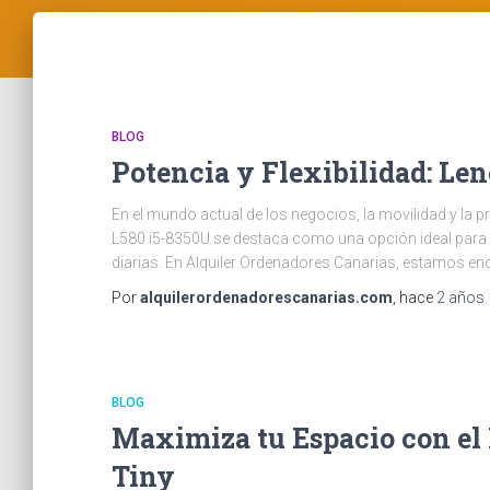
BLOG
Potencia y Flexibilidad: L
En el mundo actual de los negocios, la movilidad y la 
L580 i5-8350U se destaca como una opción ideal para a
diarias. En Alquiler Ordenadores Canarias, estamos enc
Por
alquilerordenadorescanarias.com
, hace
2 años
BLOG
Maximiza tu Espacio con e
Tiny