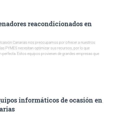
denadores reacondicionados en
 Ocasión Canarias nos preocupamos por ofrecer a nuestros
 las PYMES necesitan optimizar sus recursos, por lo que
 perfecta. Estos equipos provienen de grandes empresas que
quipos informáticos de ocasión en
arias