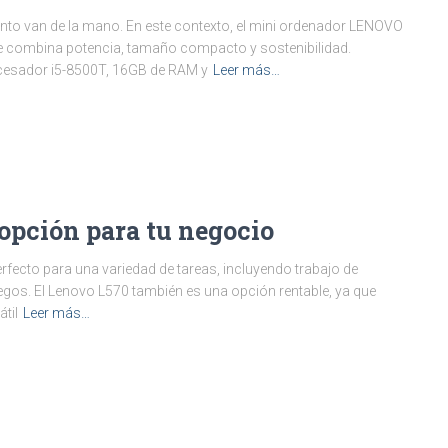
miento van de la mano. En este contexto, el mini ordenador LENOVO
 combina potencia, tamaño compacto y sostenibilidad.
cesador i5-8500T, 16GB de RAM y
Leer más…
opción para tu negocio
perfecto para una variedad de tareas, incluyendo trabajo de
uegos. El Lenovo L570 también es una opción rentable, ya que
til
Leer más…